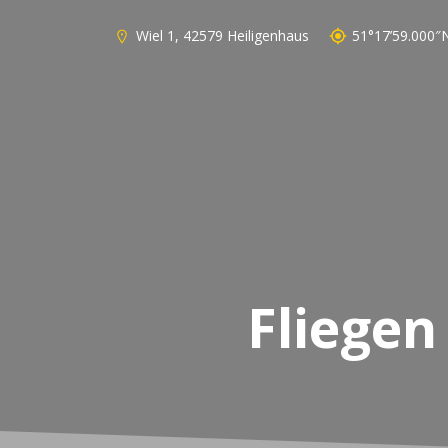
Wiel 1, 42579 Heiligenhaus
51°17’59.000″N
Fliegen