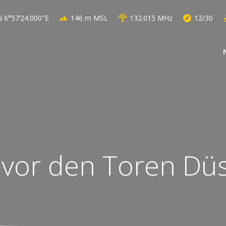
 6°57’24.000″E
146 m MSL
132.015 MHz
12/30
vor den Toren Düs