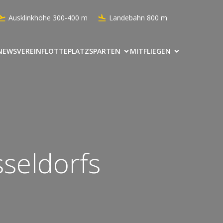
Ausklinkhöhe 300-400 m
Landebahn 800 m
NEWS
VEREIN
FLOTTE
PLATZ
SPARTEN
MITFLIEGEN
seldorfs