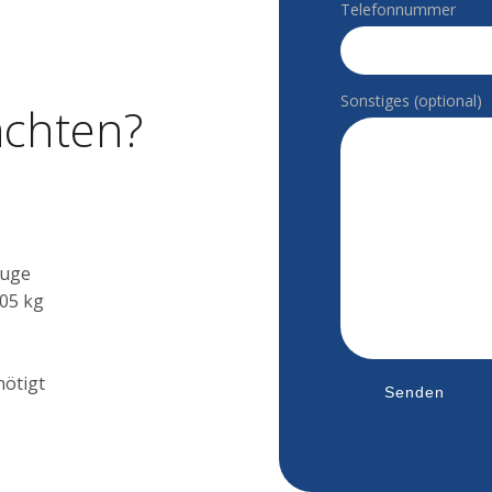
Telefonnummer
Sonstiges (optional)
achten?
euge
05 kg
nötigt