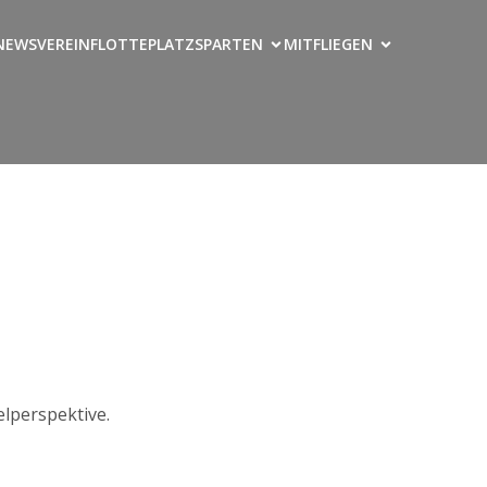
NEWS
VEREIN
FLOTTE
PLATZ
SPARTEN
MITFLIEGEN
lperspektive.