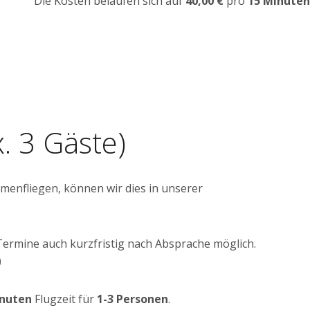
Die Kosten belaufen sich auf
40,00 €
pro
15 Minuten
x. 3 Gäste)
enfliegen, können wir dies in unserer
 Termine auch kurzfristig nach Absprache möglich.
)
inuten
Flugzeit für
1-3 Personen
.