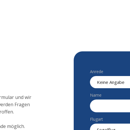
Anrede
Name
rmular und wir
 werden Fragen
offen.
Flugart
de möglich.