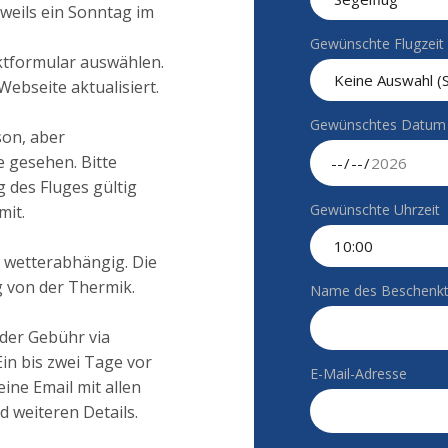
eweils ein Sonntag im
Gewünschte Flugzeit 
ktformular auswählen.
Webseite aktualisiert.
Gewünschtes Datum
son, aber
 gesehen. Bitte
g des Fluges gültig
Gewünschte Uhrzeit
mit.
d wetterabhängig. Die
g von der Thermik.
Name des Beschenk
der Gebühr via
Ein bis zwei Tage vor
E-Mail-Adresse
ine Email mit allen
 weiteren Details.